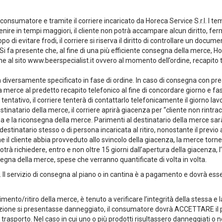
onsumatore e tramite il corriere incaricato da Horeca Service S.r.l. I temp
nire in tempi maggiori, il cliente non potrà accampare alcun diritto, fe
po di evitare frodi, il corriere si riserva il diritto di controllare un docum
o. Si fa presente che, al fine di una più efficiente consegna della merce, Ho
e al sito www.beerspecialist.it ovvero al momento dell’ordine, recapito t
n diversamente specificato in fase di ordine. In caso di consegna con preav
 merce al predetto recapito telefonico al fine di concordare giorno e fa
tentativo, il corriere tenterà di contattarlo telefonicamente il giorno lav
stinatario della merce, il corriere aprirà giacenza per “cliente non rintrac
a e la riconsegna della merce. Parimenti al destinatario della merce sar
stinatario stesso o di persona incaricata al ritiro, nonostante il previo a
e il cliente abbia provveduto allo svincolo della giacenza, la merce torne
 potrà richiedere, entro e non oltre 15 giorni dall’apertura della giacenz
segna della merce, spese che verranno quantificate di volta in volta.
rvizio di consegna al piano o in cantina è a pagamento e dovrà esser
vimento/ritiro della merce, è tenuto a verificare l’integrità della stessa 
edizione si presentasse danneggiato, il consumatore dovrà ACCETTARE il p
rasporto. Nel caso in cui uno o più prodotti risultassero danneggiati o n