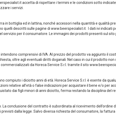
rspecialist.it
accetta di rispettare i termini e le condizioni sotto indicate
zare i servizi.
rra in bottiglia ed in lattina, nonché accessori nella quantità e qualità
sono quelli descritti sulle pagine di www.beerspecialist.it. I dati ivi indi
del servizio per il consumatore. Le immagini dei prodotti presenti sul sit
to e si intendono comprensivi di IVA. Al prezzo del prodotto va aggiunto il 
chiesta, oltre agli eventuali diritti doganali. Nel caso in cui il prodotto
tti commercializzati da Horeca Service S.r.l. tramite il sito www.beerspeci
 compiuto i diciotto anni di età. Horeca Service S.r.l. è esente da qual
zioni relative all’età o false indicazioni per acquistare il bene e/o per acc
ato dai figli minori di anni diciotto, ferma restando la disciplina del rece
fono. La conclusione del contratto è subordinata al ricevimento dell’ordine
revisti dalla legge. Salvo diversa richiesta del consumatore, la fattura 