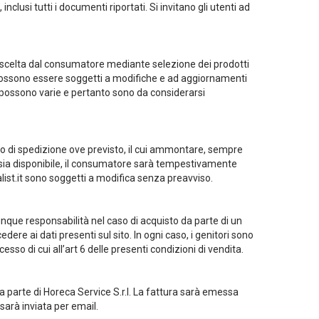
, inclusi tutti i documenti riportati. Si invitano gli utenti ad
 prescelta dal consumatore mediante selezione dei prodotti
cati possono essere soggetti a modifiche e ad aggiornamenti
o possono varie e pertanto sono da considerarsi
costo di spedizione ove previsto, il cui ammontare, sempre
 non sia disponibile, il consumatore sarà tempestivamente
alist.it sono soggetti a modifica senza preavviso.
unque responsabilità nel caso di acquisto da parte di un
edere ai dati presenti sul sito. In ogni caso, i genitori sono
sso di cui all’art 6 delle presenti condizioni di vendita.
 da parte di Horeca Service S.r.l. La fattura sarà emessa
sarà inviata per email.