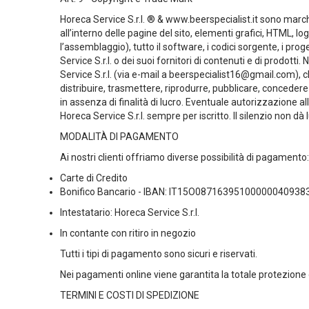
Horeca Service S.r.l. ® & www.beerspecialist.it sono marchi re
all’interno delle pagine del sito, elementi grafici, HTML, l
l’assemblaggio), tutto il software, i codici sorgente, i proge
Service S.r.l. o dei suoi fornitori di contenuti e di prodott
Service S.r.l. (via e-mail a beerspecialist16@gmail.com),
distribuire, trasmettere, riprodurre, pubblicare, concedere
in assenza di finalità di lucro. Eventuale autorizzazione al
Horeca Service S.r.l. sempre per iscritto. Il silenzio non d
MODALITÀ DI PAGAMENTO
Ai nostri clienti offriamo diverse possibilità di pagamento:
Carte di Credito
Bonifico Bancario - IBAN: IT
15O08716395100000040938
Intestatario: Horeca Service S.r.l.
In contante con ritiro in negozio
Tutti i tipi di pagamento
sono sicuri e riservati
.
Nei pagamenti online
viene garantita la totale protezione
TERMINI E COSTI DI SPEDIZIONE