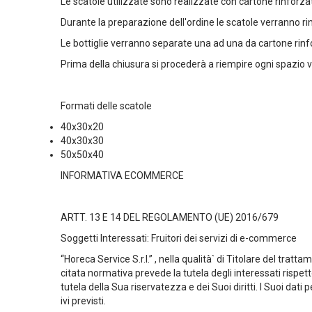
Le scatole utilizzate sono realizzate con
cartone rinforzat
Durante la preparazione dell'ordine
le scatole verranno ri
Le bottiglie verranno
separate una ad una
da cartone rinf
Prima della chiusura
si procederà a riempire ogni spazio 
Formati delle scatole
40x30x20
40x30x30
50x50x40
INFORMATIVA ECOMMERCE
ARTT. 13 E 14 DEL REGOLAMENTO (UE) 2016/679
Soggetti Interessati: Fruitori dei servizi di e-commerce
“Horeca Service S.r.l.”
, nella qualità` di Titolare del tratt
citata normativa prevede la tutela degli interessati rispett
tutela della Sua riservatezza e dei Suoi diritti. I Suoi dati
ivi previsti.