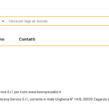
amo
Contatti
ce S.r.l. per il sito
www.beerspecialist.it
da Horeca Service S.r.l., corrente in Viale Ungheria N° 14/B, 00039 Zagar