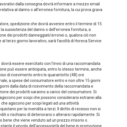
 lavorativi dalla consegna dovrà informare a mezzo email
lativa al danno o all’erronea fornitura, la cui prova grava
atore, spedizione che dovrà avvenire entro il termine di 15
ata la sussistenza del danno o dell’erronea fornitura, a
zione dei prodotti danneggiati/erronei o, qualora ciò non
te al terzo giorno lavorativo, sarà facoltà di Horeca Service
itto dovrà essere esercitato con l’invio di una raccomandata
zione può essere anticipata, entro lo stesso termine, anche
so di ricevimento entro le quarantotto (48) ore
iginale, a spese del consumatore entro e non oltre 15 giorni
giorni dalla data di ricevimento della raccomandata e
tuzione dei prodotti saranno a carico del consumatore. Si
e agiscono per scopi che possono considerarsi estranei alla
e che agiscono per scopi legati ad una attività
istano per la rivendita a terzi. Il diritto di recesso non si
ti o rischiano di deteriorarsi o alterarsi rapidamente. Si
ltro bene che viene venduto ad un prezzo irrisorio o
, stante il vincolo dell’accessorietà del bene in promozione