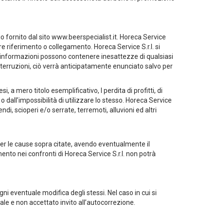
io fornito dal sito www.beerspecialist.it. Horeca Service
are riferimento o collegamento. Horeca Service S.r.l. si
e informazioni possono contenere inesattezze di qualsiasi
 interruzioni, ciò verrà anticipatamente enunciato salvo per
i, a mero titolo esemplificativo, l perdita di profitti, di
o dall’impossibilità di utilizzare lo stesso. Horeca Service
ndi, scioperi e/o serrate, terremoti, alluvioni ed altri
per le cause sopra citate, avendo eventualmente il
imento nei confronti di Horeca Service S.r.l. non potrà
i eventuale modifica degli stessi. Nel caso in cui si
rmale e non accettato invito all’autocorrezione.