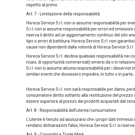
rispetto al primo.
Art. 7 - Limitazione della responsabilità
Horeca Service S.r.l. non si assume responsabilità per event
S.r.l. non si assume responsabilità per errori ed omissioni 
riserva il diritto ad un aggiornamento continuo del sito 
tipo o errori di battitura. Horeca Service S.r.l. non garant
cause non dipendenti dalla volontà di Horeca Service S.r.l.
Horeca Service S.r.l. declina qualsiasi responsabilità nei con
ricavi, di opportunità commerciali) emersi da o in relazione
S.r.l. non si assume alcuna responsabilità per i disservizi i
similari eventi che dovessero impedire, in tutto o in parte
Horeca Service S.r.l. non sarà responsabile per danni, per
consumatore diritto soltanto alla restituzione del prezzo cor
essere superiore al prezzo dei prodotti acquistati dal cons
Art. 8 - Responsabilità dell’utente/consumatore
L’utente è tenuto ad assicurarsi che i propri dati immessi 
rendano dichiarazioni false, Horeca Service S.r.l. si riserva
Art. 9 - Copyright e Trade Mark