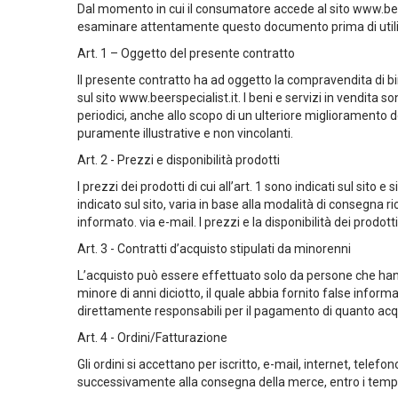
Dal momento in cui il consumatore accede al sito www.bee
esaminare attentamente questo documento prima di utiliz
Cecoslovacchia
Art. 1 – Oggetto del presente contratto
AMA BIRRA
Il presente contratto ha ad oggetto la compravendita di bi
sul sito www.beerspecialist.it. I beni e servizi in vendita 
BIRRA AMA
periodici, anche allo scopo di un ulteriore miglioramento 
puramente illustrative e non vincolanti.
Art. 2 - Prezzi e disponibilità prodotti
I prezzi dei prodotti di cui all’art. 1 sono indicati sul si
indicato sul sito, varia in base alla modalità di consegna ri
informato. via e-mail. I prezzi e la disponibilità dei prodo
Art. 3 - Contratti d’acquisto stipulati da minorenni
L’acquisto può essere effettuato solo da persone che hanno
minore di anni diciotto, il quale abbia fornito false informa
direttamente responsabili per il pagamento di quanto acquist
Art. 4 - Ordini/Fatturazione
Gli ordini si accettano per iscritto, e-mail, internet, tele
successivamente alla consegna della merce, entro i tempi p