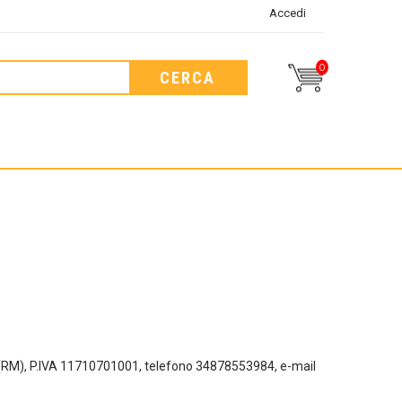
Accedi
0
CERCA
olo (RM), P.IVA 11710701001, telefono 34878553984, e-mail