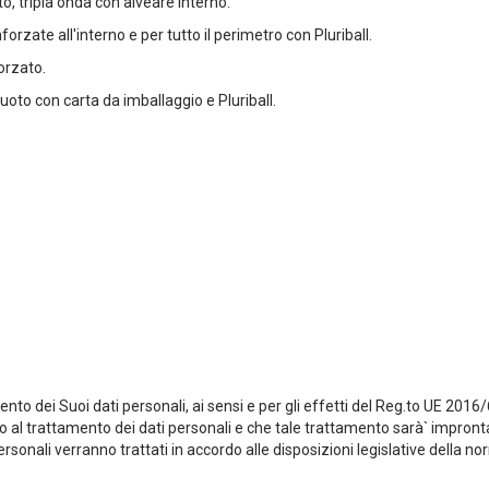
o, tripla onda con alveare interno
.
nforzate all'interno e per tutto il perimetro con
Pluriball
.
orzato.
vuoto con carta da imballaggio e
Pluriball
.
amento dei Suoi dati personali, ai sensi e per gli effetti del Reg.to UE 20
o al trattamento dei dati personali e che tale trattamento sarà` improntato
 personali verranno trattati in accordo alle disposizioni legislative della 