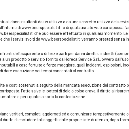
uali danni risultanti da un utilizzo o da uno scorretto utilizzo del serviz
all’interno di www.beerspecialist.it. o di qualsiasi sito web cui si possa f
www.beerspecialist.it. che può essere effettuato in qualsiasi momento. L
isce che i servizi svolti da www.beerspecialist.it. verranno prestati senza
fronti dell’acquirente o di terze parti per danni diretti o indiretti (compres
 a un prodotto o servizio fornito da Horeca Service S.r.l., ovvero dall’uso 
mputabili a caso fortuito o forza maggiore, quali incidenti, esplosioni, ince
, di dare esecuzione nei tempi concordati al contratto.
dite e costi sostenuti a seguito della mancata esecuzione del contratto 
risposto. Fatte salve le ipotesi di dolo o colpa grave, il diritto al risarc
umatore e per i quali sia sorta la contestazione.
siano veritieri, completi, aggiornati ed a comunicare tempestivamente ogn
 il diritto di escludere tali soggetti dalle proprie liste di utenza, dopo fo