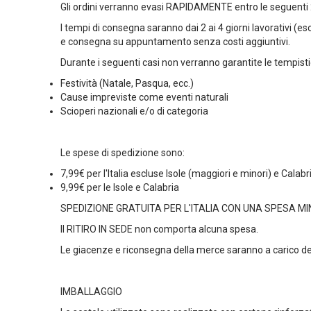
Gli ordini verranno evasi RAPIDAMENTE entro le seguen
I tempi di consegna saranno dai 2 ai 4 giorni lavorativi (e
e consegna su appuntamento
senza costi aggiuntivi
.
Durante i seguenti casi non verranno garantite le tempisti
Festività (Natale, Pasqua, ecc.)
Cause impreviste come eventi naturali
Scioperi nazionali e/o di categoria
Le spese di spedizione sono:
7,99€ per l'Italia escluse Isole (maggiori e minori) e Calabr
9,99€ per le Isole e Calabria
SPEDIZIONE GRATUITA PER L'ITALIA CON UNA SPESA MIN
Il RITIRO IN SEDE non comporta alcuna spesa.
Le
giacenze
e
riconsegna
della merce saranno a carico del
IMBALLAGGIO