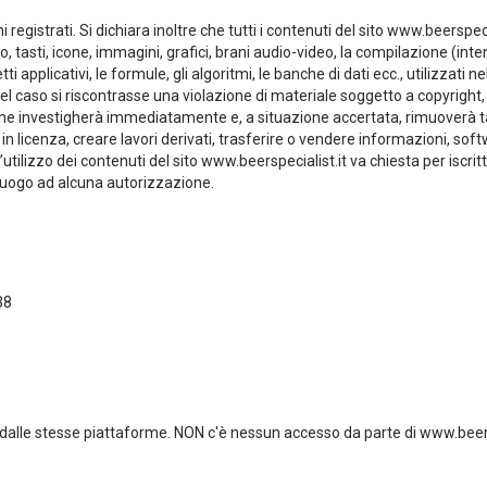
gistrati. Si dichiara inoltre che tutti i contenuti del sito www.beerspecial
ogo, tasti, icone, immagini, grafici, brani audio-video, la compilazione (in
tti applicativi, le formule, gli algoritmi, le banche di dati ecc., utilizzati
i. Nel caso si riscontrasse una violazione di materiale soggetto a copyrigh
 che investigherà immediatamente e, a situazione accertata, rimuoverà t
 in licenza, creare lavori derivati, trasferire o vendere informazioni, sof
l’utilizzo dei contenuti del sito www.beerspecialist.it va chiesta per iscri
à luogo ad alcuna autorizzazione.
38
dalle stesse piattaforme.
NON
c'è nessun accesso da parte di www.beerspe