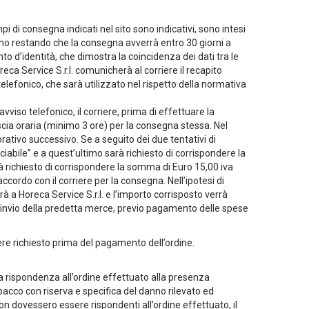
i di consegna indicati nel sito sono indicativi, sono intesi
rmo restando che la consegna avverrà entro 30 giorni a
ento d’identità, che dimostra la coincidenza dei dati tra le
reca Service S.r.l. comunicherà al corriere il recapito
elefonico, che sarà utilizzato nel rispetto della normativa
viso telefonico, il corriere, prima di effettuare la
scia oraria (minimo 3 ore) per la consegna stessa. Nel
orativo successivo. Se a seguito dei due tentativi di
ciabile” e a quest’ultimo sarà richiesto di corrispondere la
à richiesto di corrispondere la somma di Euro 15,00 iva
ccordo con il corriere per la consegna. Nell’ipotesi di
rà a Horeca Service S.r.l. e l’importo corrisposto verrà
a, l’invio della predetta merce, previo pagamento delle spese
e richiesto prima del pagamento dell’ordine.
e la rispondenza all’ordine effettuato alla presenza
acco con riserva e specifica del danno rilevato ed
on dovessero essere rispondenti all’ordine effettuato, il