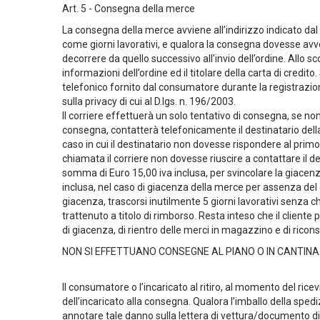
Art. 5 - Consegna della merce
La consegna della merce avviene all’indirizzo indicato dal c
come giorni lavorativi, e qualora la consegna dovesse avve
decorrere da quello successivo all’invio dell’ordine. Allo sco
informazioni dell’ordine ed il titolare della carta di credit
telefonico fornito dal consumatore durante la registrazion
sulla privacy di cui al D.lgs. n. 196/2003.
Il corriere effettuerà un solo tentativo di consegna, se no
consegna, contatterà telefonicamente il destinatario della
caso in cui il destinatario non dovesse rispondere al primo 
chiamata il corriere non dovesse riuscire a contattare il de
somma di Euro 15,00 iva inclusa, per svincolare la giacenz
inclusa, nel caso di giacenza della merce per assenza del de
giacenza, trascorsi inutilmente 5 giorni lavorativi senza ch
trattenuto a titolo di rimborso. Resta inteso che il cliente
di giacenza, di rientro delle merci in magazzino e di ricon
NON SI EFFETTUANO CONSEGNE AL PIANO O IN CANTINA. II se
ll consumatore o l’incaricato al ritiro, al momento del rice
dell’incaricato alla consegna. Qualora l’imballo della sp
annotare tale danno sulla lettera di vettura/documento di t