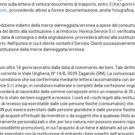
o sulla lettera di vettura/documento di trasporto, entro 3 (tre) giorni
.com
, provvedendo altresì a fornire documentazione, anche fotografica, re
la spedizione indietro della merce danneggiata/erronea a spese del consum
ta del diritto alla sostituzione o al rimborso. Horeca Service S.r.l. verific
lla data di consegna o della segnalazione, provvederà altresì alla sostitu
o. Nell’ipotesi in cui il cliente contatti il Servizio Clienti successivamen
e sostituzione della merce danneggiata/erronea.
non oltre 14 giorni lavorativi dalla data di ricevimento dei beni. Tale dir
l., corrente in Viale Ungheria, N° 14/B, 0039 Zagarolo (RM). La comunica
a condizione che sia confermata mediante lettera raccomandata con avvi
ce S.r.l. integri, in condizioni inalterate e completi della confezione or
ovvederà al riaccredito delle somme corrisposte entro un massimo di 30 
lo stato dei beni soggetti a recesso. I costi ed i rischi legati alla resti
o di recesso sia esercitatile dalle sole persone fisiche (consumatori) ch
 NON può essere esercitato dalle persone giuridiche e dalle persone fisich
 acquisti effettuati da rivenditori o da soggetti che a qualsiasi titolo acqu
aramente personalizzati o che, per loro natura, non possono essere rispedi
le cosiddette promozioni), in cui l’acquisto di un bene è abbinato ad un a
nte esercitato con la restituzione di entrambi i beni oggetto dell’acquisto