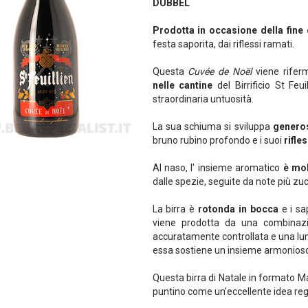
DUBBEL
Prodotta in occasione della fine 
festa saporita, dai riflessi ramati.
Questa
Cuvée de Noël
viene riferm
nelle cantine
del Birrificio St Feu
straordinaria untuosità.
La sua schiuma si sviluppa
genero
bruno rubino profondo e i suoi
rifle
Al naso, l' insieme aromatico
è mol
dalle spezie, seguite da note più zuc
La birra è
rotonda in bocca
e i sa
viene prodotta da una combinazio
accuratamente controllata e una lu
essa sostiene un insieme armonioso,
Questa birra di Natale in formato M
puntino come un'eccellente idea reg