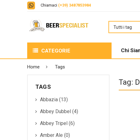
Chiamaci
(+39) 3487853984
Chi Si
CATEGORIE
BIRRE
Home
Tags
LIQUORI
Tag: 
TAGS
BOX DEGUSTAZIONE
Abbazia (13)
DISTILLATI
Abbey Dubbel (4)
PERFECT DRAFT
Abbey Tripel (6)
Amber Ale (0)
VINO