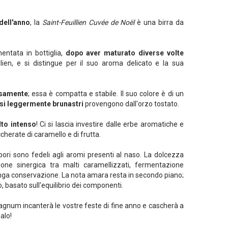
dell'anno
, la
Saint-Feuillien Cuvée de Noël
è una birra da
entata in bottiglia,
dopo aver maturato diverse volte
illien, e si distingue per il suo aroma delicato e la sua
samente
; essa è compatta e stabile. Il suo colore è di un
ssi leggermente brunastri
provengono dall'orzo tostato.
to intenso
! Ci si lascia investire dalle erbe aromatiche e
cherate di caramello e di frutta.
pori sono fedeli agli aromi presenti al naso. La dolcezza
ne sinergica tra malti caramellizzati, fermentazione
nga conservazione. La nota amara resta in secondo piano;
 basato sull'equilibrio dei componenti.
agnum incanterà le vostre feste di fine anno e cascherà a
alo!